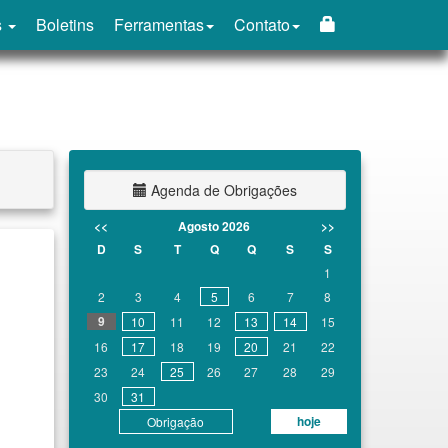
s
Boletins
Ferramentas
Contato
Agenda de Obrigações
<<
Agosto 2026
>>
D
S
T
Q
Q
S
S
1
2
3
4
5
6
7
8
9
10
11
12
13
14
15
16
17
18
19
20
21
22
23
24
25
26
27
28
29
30
31
hoje
Obrigação