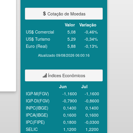
Cotação de Moedas
Valor
Variação
US$ Comercial
5,08
-0,46%
US$ Turismo
5,29
-0,34%
Euro (Real)
5,88
-0,13%
Atualizado 09/08/2026 06:00:16
Índices Econômicos
Jun
Jul
IGP-M(FGV)
-1,1600
-1,1600
IGP-DI(FGV)
-0,7900
-0,8600
INPC(IBGE)
0,1400
0,1400
IPCA(IBGE)
0,1600
0,1600
IPC(FIPE)
0,1800
-0,0300
SELIC
1,1200
1,2200