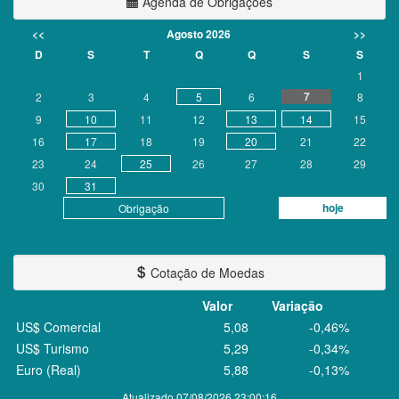
Agenda de Obrigações
<<
Agosto 2026
>>
D
S
T
Q
Q
S
S
1
7
2
3
4
5
6
8
9
10
11
12
13
14
15
16
17
18
19
20
21
22
23
24
25
26
27
28
29
30
31
hoje
Obrigação
Cotação de Moedas
Valor
Variação
US$ Comercial
5,08
-0,46%
US$ Turismo
5,29
-0,34%
Euro (Real)
5,88
-0,13%
Atualizado 07/08/2026 23:00:16