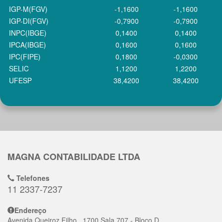
IGP-M(FGV)
-1,1600
-1,1600
IGP-DI(FGV)
-0,7900
-0,7900
INPC(IBGE)
0,1400
0,1400
IPCA(IBGE)
0,1600
0,1600
IPC(FIPE)
0,1800
-0,0300
SELIC
1,1200
1,2200
UFESP
38,4200
38,4200
MAGNA CONTABILIDADE LTDA
Telefones
11 2337-7237
Endereço
Avenida Queiroz Filho,, 1700 Sala 707 - Bloco D