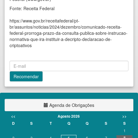
Fonte: Receita Federal
https://www.gov.br/receitafederal/pt-
br/assuntos/noticias/2024/dezembro/comunicado-receita-
federal-prorroga-prazo-da-consulta-publica-sobre-instrucao-
normativa-que-ira-instituir-a-decripto-declaracao-de-
criptoativos
Agenda de Obrigações
<<
Agosto 2026
>>
D
S
T
Q
Q
S
S
1
8
2
3
4
5
6
7