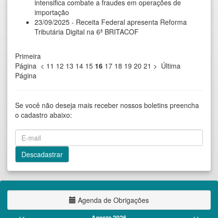
intensifica combate a fraudes em operações de
importação
23/09/2025 - Receita Federal apresenta Reforma
Tributária Digital na 6ª BRITACOF
Primeira
Página
<
11
12
13
14
15
16
17
18
19
20
21
>
Última
Página
Se você não deseja mais receber nossos boletins preencha
o cadastro abaixo:
Agenda de Obrigações
<<
Agosto 2026
>>