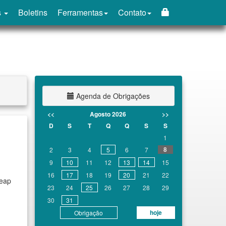
s
Boletins
Ferramentas
Contato
Agenda de Obrigações
<<
Agosto 2026
>>
D
S
T
Q
Q
S
S
1
8
2
3
4
5
6
7
9
10
11
12
13
14
15
16
17
18
19
20
21
22
Deap
23
24
25
26
27
28
29
30
31
hoje
Obrigação