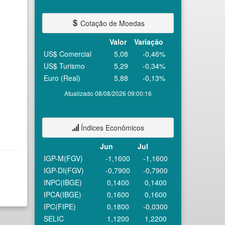
Cotação de Moedas
Valor
Variação
US$ Comercial
5,08
-0,46%
US$ Turismo
5,29
-0,34%
Euro (Real)
5,88
-0,13%
Atualizado 08/08/2026 09:00:16
Índices Econômicos
Jun
Jul
IGP-M(FGV)
-1,1600
-1,1600
IGP-DI(FGV)
-0,7900
-0,7900
INPC(IBGE)
0,1400
0,1400
IPCA(IBGE)
0,1600
0,1600
IPC(FIPE)
0,1800
-0,0300
SELIC
1,1200
1,2200